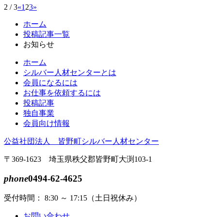
2 / 3
«
1
2
3
»
コ
ペ
ホーム
ン
ー
投稿記事一覧
テ
ジ
お知らせ
ン
の
ツ
先
ホーム
本
頭
シルバー人材センターとは
文
へ
会員になるには
の
戻
お仕事を依頼するには
先
る
投稿記事
頭
独自事業
へ
会員向け情報
戻
る
公益社団法人 皆野町シルバー人材センター
〒369-1623 埼玉県秩父郡皆野町大渕103-1
phone
0494-62-4625
受付時間： 8:30 ～ 17:15（土日祝休み）
お問い合わせ