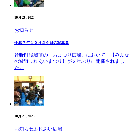
10月 28, 2025
お知らせ
令和７年１０月２６日の写真集
皆野町役場前の『おまつり広場』において、【みんな
の皆野ふれあいまつり】が２年ぶりに開催されまし
た。
10月 21, 2025
お知らせ
ふれあい広場