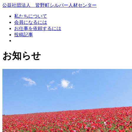
コ
公益社団法人 皆野町シルバー人材センター
ン
私たちについて
テ
会員になるには
ン
お仕事を依頼するには
ツ
投稿記事
本
文
へ
お知らせ
ス
キ
ッ
プ