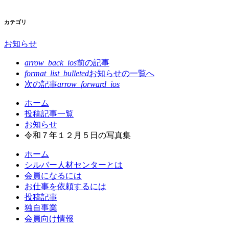
カテゴリ
お知らせ
arrow_back_ios
前の記事
format_list_bulleted
お知らせの
一覧へ
次の記事
arrow_forward_ios
コ
ペ
ホーム
ン
ー
投稿記事一覧
テ
ジ
お知らせ
ン
の
令和７年１２月５日の写真集
ツ
先
ホーム
本
頭
シルバー人材センターとは
文
へ
会員になるには
の
戻
お仕事を依頼するには
先
る
投稿記事
頭
独自事業
へ
会員向け情報
戻