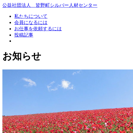
コ
公益社団法人 皆野町シルバー人材センター
ン
私たちについて
テ
会員になるには
ン
お仕事を依頼するには
ツ
投稿記事
本
文
へ
お知らせ
ス
キ
ッ
プ