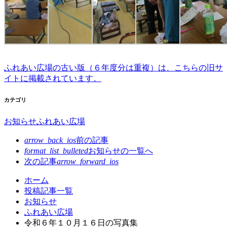
ふれあい広場の古い版（６年度分は重複）は、こちらの旧サ
イトに掲載されています。
カテゴリ
お知らせ
ふれあい広場
arrow_back_ios
前の記事
format_list_bulleted
お知らせの
一覧へ
次の記事
arrow_forward_ios
コ
ペ
ホーム
ン
ー
投稿記事一覧
テ
ジ
お知らせ
ン
の
ふれあい広場
ツ
先
令和６年１０月１６日の写真集