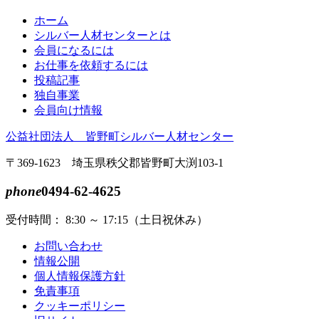
本
頭
ホーム
文
へ
シルバー人材センターとは
の
戻
会員になるには
先
る
お仕事を依頼するには
頭
投稿記事
へ
独自事業
戻
会員向け情報
る
公益社団法人 皆野町シルバー人材センター
〒369-1623 埼玉県秩父郡皆野町大渕103-1
phone
0494-62-4625
受付時間： 8:30 ～ 17:15（土日祝休み）
お問い合わせ
情報公開
個人情報保護方針
免責事項
クッキーポリシー