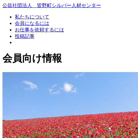
コ
公益社団法人 皆野町シルバー人材センター
ン
私たちについて
テ
会員になるには
ン
お仕事を依頼するには
ツ
投稿記事
本
文
へ
会員向け情報
ス
キ
ッ
プ