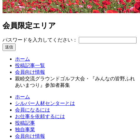
会員限定エリア
パスワードを入力してください：
コ
ペ
ホーム
ン
ー
投稿記事一覧
テ
ジ
会員向け情報
ン
の
親睦交流グラウンドゴルフ大会・『みんなの皆野ふれ
ツ
先
あいまつり』参加者募集
本
頭
文
へ
ホーム
の
戻
シルバー人材センターとは
先
る
会員になるには
頭
お仕事を依頼するには
へ
投稿記事
戻
独自事業
る
会員向け情報